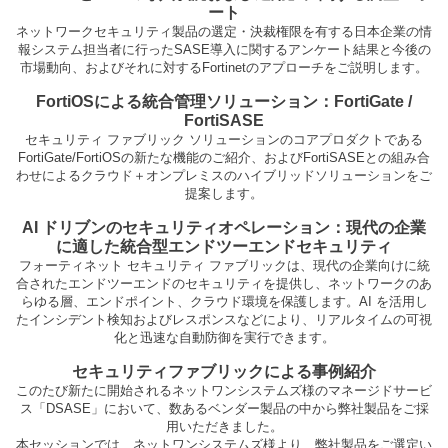
ート
ネットワークセキュリティ製品の選定・決裁権限を有する日本企業の情
報システム担当者に行ったSASE導入に関するアンケート結果と今後の
市場動向、およびそれに対するFortinetのアプローチをご説明します。
FortiOSによる統合管理ソリューション：FortiGate /
FortiSASE
セキュリティ ファブリック ソリューションのコアプロダクトである
FortiGate/FortiOSの新たな機能のご紹介、およびFortiSASEとの組み合
わせによるクラウド＋オンプレミスのハイブリッドソリューションをご
提案します。
AI ドリブンのセキュリティオペレーション：現代の企業
に適した統合型エンドツーエンドセキュリティ
フォーティネット セキュリティ ファブリックは、現代の企業向けに統
合されたエンドツーエンドのセキュリティを提供し、ネットワークのあ
らゆる層、エンドポイント、クラウド環境を保護します。AI を活用し
たインシデント検知およびレスポンスなどにより、リアルタイムの可視
化と迅速な自動防御を実行できます。
セキュリティファブリックによる事例紹介
このたび新たに開始されるネットワンシステムズ様のマネージドサービ
ス「DSASE」において、数あるベンダー製品の中から弊社製品をご採
用いただきました。
本セッションでは、ネットワンシステムズ様より、弊社製品をご選定い