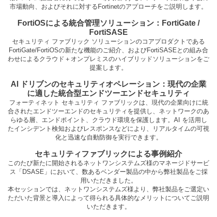
市場動向、およびそれに対するFortinetのアプローチをご説明します。
FortiOSによる統合管理ソリューション：FortiGate /
FortiSASE
セキュリティ ファブリック ソリューションのコアプロダクトである
FortiGate/FortiOSの新たな機能のご紹介、およびFortiSASEとの組み合
わせによるクラウド＋オンプレミスのハイブリッドソリューションをご
提案します。
AI ドリブンのセキュリティオペレーション：現代の企業
に適した統合型エンドツーエンドセキュリティ
フォーティネット セキュリティ ファブリックは、現代の企業向けに統
合されたエンドツーエンドのセキュリティを提供し、ネットワークのあ
らゆる層、エンドポイント、クラウド環境を保護します。AI を活用し
たインシデント検知およびレスポンスなどにより、リアルタイムの可視
化と迅速な自動防御を実行できます。
セキュリティファブリックによる事例紹介
このたび新たに開始されるネットワンシステムズ様のマネージドサービ
ス「DSASE」において、数あるベンダー製品の中から弊社製品をご採
用いただきました。
本セッションでは、ネットワンシステムズ様より、弊社製品をご選定い
ただいた背景と導入によって得られる具体的なメリットについてご説明
いただきます。