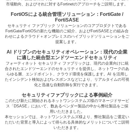
市場動向、およびそれに対するFortinetのアプローチをご説明します。
FortiOSによる統合管理ソリューション：FortiGate /
FortiSASE
セキュリティ ファブリック ソリューションのコアプロダクトである
FortiGate/FortiOSの新たな機能のご紹介、およびFortiSASEとの組み合
わせによるクラウド＋オンプレミスのハイブリッドソリューションをご
提案します。
AI ドリブンのセキュリティオペレーション：現代の企業
に適した統合型エンドツーエンドセキュリティ
フォーティネット セキュリティ ファブリックは、現代の企業向けに統
合されたエンドツーエンドのセキュリティを提供し、ネットワークのあ
らゆる層、エンドポイント、クラウド環境を保護します。AI を活用し
たインシデント検知およびレスポンスなどにより、リアルタイムの可視
化と迅速な自動防御を実行できます。
セキュリティファブリックによる事例紹介
このたび新たに開始されるネットワンシステムズ様のマネージドサービ
ス「DSASE」において、数あるベンダー製品の中から弊社製品をご採
用いただきました。
本セッションでは、ネットワンシステムズ様より、弊社製品をご選定い
ただいた背景と導入によって得られる具体的なメリットについてご説明
いただきます。